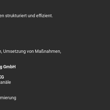
 strukturiert und effizient.
ien, Umsetzung von Maßnahmen,
ing GmbH
KG
kanäle
imierung